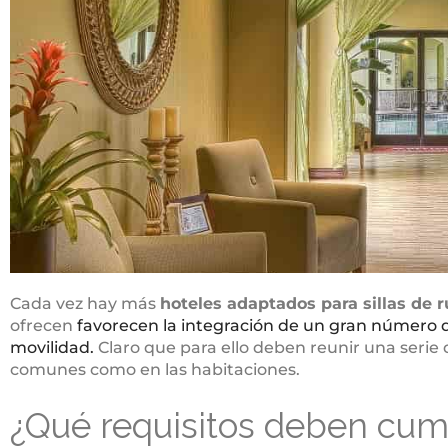
Cada vez hay más
hoteles adaptados para sillas de 
ofrecen
favorecen la integración de un gran número
movilidad.
Claro que para ello deben reunir una serie d
comunes como en las habitaciones.
¿Qué requisitos deben cump