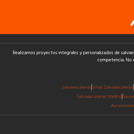
Realizamos proyectos integrales y personalizados de salva
competencia. No 
Salvaescaleras
Sillas Salvaescaleras
Salvaescaleras Madrid
Salva
Ascensore