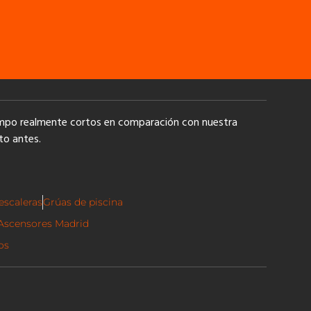
iempo realmente cortos en comparación con nuestra
to antes.
escaleras
Grúas de piscina
Ascensores Madrid
os