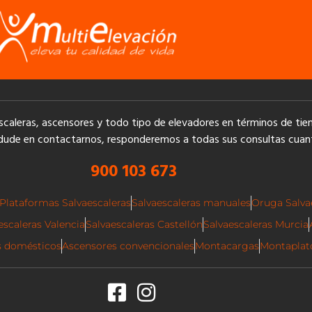
escaleras, ascensores y todo tipo de elevadores en términos de t
dude en contactarnos, responderemos a todas sus consultas cuan
900 103 673
Plataformas Salvaescaleras
Salvaescaleras manuales
Oruga Salva
escaleras Valencia
Salvaescaleras Castellón
Salvaescaleras Murcia
s domésticos
Ascensores convencionales
Montacargas
Montaplat