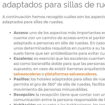
adaptados para sillas de r
A continuación hemos recogido cuáles son los aspect
adaptados para sillas de ruedas.
Acceso:
uno de los aspectos más importantes es 
cuente con un camino de acceso entre el parking 
adaptado a personas en silla de ruedas. En caso
unos determinados requisitos en cuanto a su ta
suelo tiene que ser antideslizante para evitar cu
Escaleras:
es esencial que las escaleras cuenten
así como barandilla doble para que las persona
supuesto, en caso de existir barreras arquitectó
salvaescaleras
o
plataformas salvaescaleras
.
Pasillos:
los hoteles adaptados para sillas de ru
permita el gro de 360º de silla de ruedas, facilit
movimiento de personas minusválidas.
Recepción:
la recepción tiene que contar con un
comunicación entre la persona responsable de la
Habitación:
en cuanto a las habitaciones, los r