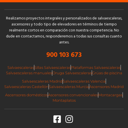
Realizamos proyectos integrales y personalizados de salvaescaleras,
ascensores y todo tipo de elevadores en términos de tiempo
realmente cortos en comparación con nuestra competencia. No
dude en contactarnos, responderemos a todas sus consultas cuanto
antes.
900 103 673
Salvaescaleras
Sillas Salvaescaleras
Plataformas Salvaescaleras
Salvaescaleras manuales
Oruga Salvaescaleras
Grúas de piscina
Salvaescaleras Madrid
Salvaescaleras Valencia
Salvaescaleras Castellón
Salvaescaleras Murcia
Ascensores Madrid
Ascensores domésticos
Ascensores convencionales
Montacargas
Montaplatos