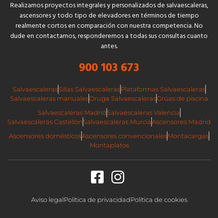
Realizamos proyectos integrales y personalizados de salvaescaleras,
ascensores y todo tipo de elevadores en términos de tiempo
realmente cortos en comparación con nuestra competencia. No
dude en contactarnos, responderemos a todas sus consultas cuanto
antes.
900 103 673
Salvaescaleras
Sillas Salvaescaleras
Plataformas Salvaescaleras
Salvaescaleras manuales
Oruga Salvaescaleras
Grúas de piscina
Salvaescaleras Madrid
Salvaescaleras Valencia
Salvaescaleras Castellón
Salvaescaleras Murcia
Ascensores Madrid
Ascensores domésticos
Ascensores convencionales
Montacargas
Montaplatos
Aviso legal
Política de privacidad
Política de cookies