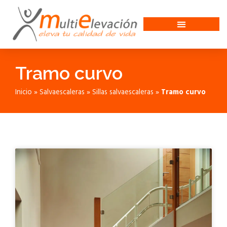
Tramo curvo
Inicio
»
Salvaescaleras
»
Sillas salvaescaleras
»
Tramo curvo