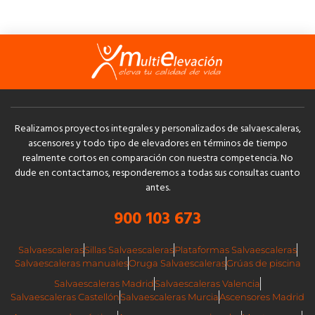
Realizamos proyectos integrales y personalizados de salvaescaleras,
ascensores y todo tipo de elevadores en términos de tiempo
realmente cortos en comparación con nuestra competencia. No
dude en contactarnos, responderemos a todas sus consultas cuanto
antes.
900 103 673
Salvaescaleras
Sillas Salvaescaleras
Plataformas Salvaescaleras
Salvaescaleras manuales
Oruga Salvaescaleras
Grúas de piscina
Salvaescaleras Madrid
Salvaescaleras Valencia
Salvaescaleras Castellón
Salvaescaleras Murcia
Ascensores Madrid